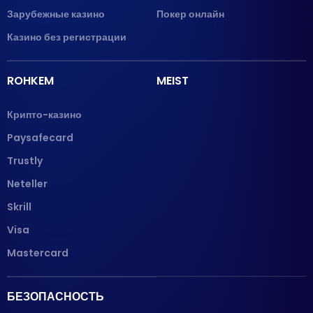
Зарубежные казино
Покер онлайн
Казино без регистрации
ROHKEM
MEIST
Крипто-казино
Paysafecard
Trustly
Neteller
Skrill
Visa
Mastercard
БЕЗОПАСНОСТЬ