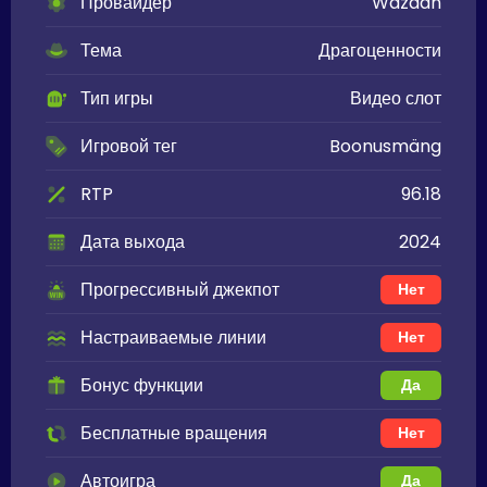
Провайдер
Wazdan
Тема
Драгоценности
Тип игры
Видео слот
Игровой тег
Boonusmäng
RTP
96.18
Дата выхода
2024
Прогрессивный джекпот
Нет
Настраиваемые линии
Нет
Бонус функции
Да
Бесплатные вращения
Нет
Автоигра
Да