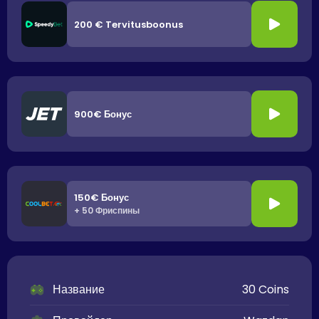
200 € Tervitusboonus
900€ Бонус
150€ Бонус
+ 50 Фриспины
Название
30 Coins