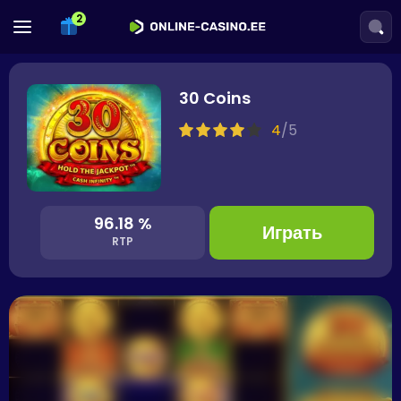
30 Coins
4
/
5
96.18 %
Играть
RTP