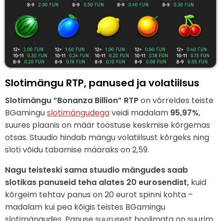
Slotimängu RTP, panused ja volatiilsus
Slotimängu “Bonanza Billion” RTP
on võrreldes teiste
BGamingu
slotimängudega
veidi madalam
95,97%
,
suures plaanis on määr tööstuse keskmise kõrgemas
otsas. Stuudio hindab mängu volatiilsust kõrgeks ning
sloti võidu tabamise määraks on 2,59.
Nagu teisteski sama stuudio mängudes saab
slotikas panuseid teha alates 20 eurosendist,
kuid
kõrgeim tehtav panus on 20 eurot spinni kohta –
madalam kui pea kõigis teistes BGamingu
slotimängudes. Panuse suurusest hoolimata on suurim