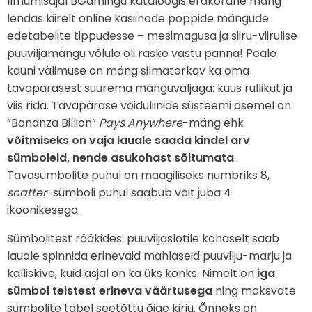
Ilmumisajal BGamingu kataloogis erakordne mäng
lendas kiirelt online kasiinode poppide mängude
edetabelite tippudesse – mesimagusa ja siiru-viirulise
puuviljamängu võlule oli raske vastu panna! Peale
kauni välimuse on mäng silmatorkav ka oma
tavapärasest suurema mänguväljaga: kuus rullikut ja
viis rida. Tavapärase võiduliinide süsteemi asemel on
“Bonanza Billion”
Pays Anywhere
-mäng ehk
võitmiseks on vaja lauale saada kindel arv
sümboleid, nende asukohast sõltumata
.
Tavasümbolite puhul on maagiliseks numbriks 8,
scatter
-sümboli puhul saabub võit juba 4
ikoonikesega.
Sümbolitest rääkides: puuviljaslotile kohaselt saab
lauale spinnida erinevaid mahlaseid puuvilju-marju ja
kalliskive, kuid asjal on ka üks konks. Nimelt on
iga
sümbol teistest erineva väärtusega
ning maksvate
sümbolite tabel seetõttu õige kirju. Õnneks on