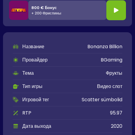
800 € Бонус
+ 200 Фриспины
Название
Bonanza Billion
Провайдер
BGaming
Тема
Фрукты
Тип игры
Видео слот
Игровой тег
Scatter sümbolid
RTP
95.97
Дата выхода
2020