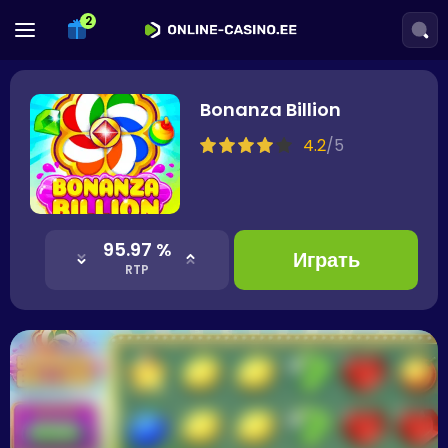
Bonanza Billion
4.2
/
5
95.97 %
Играть
RTP