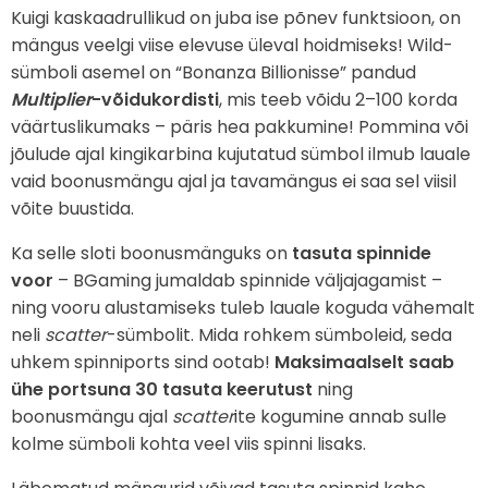
Kuigi kaskaadrullikud on juba ise põnev funktsioon, on
mängus veelgi viise elevuse üleval hoidmiseks! Wild-
sümboli asemel on “Bonanza Billionisse” pandud
Multiplier
-võidukordisti
, mis teeb võidu 2–100 korda
väärtuslikumaks – päris hea pakkumine! Pommina või
jõulude ajal kingikarbina kujutatud sümbol ilmub lauale
vaid boonusmängu ajal ja tavamängus ei saa sel viisil
võite buustida.
Ka selle sloti boonusmänguks on
tasuta spinnide
voor
– BGaming jumaldab spinnide väljajagamist –
ning vooru alustamiseks tuleb lauale koguda vähemalt
neli
scatter
-sümbolit. Mida rohkem sümboleid, seda
uhkem spinniports sind ootab!
Maksimaalselt saab
ühe portsuna 30 tasuta keerutust
ning
boonusmängu ajal
scatter
ite kogumine annab sulle
kolme sümboli kohta veel viis spinni lisaks.