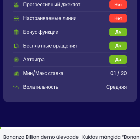
Прогрессивный джекпот
Нет
Настраиваемые линии
Нет
Бонус функции
Да
Бесплатные вращения
Да
Автоигра
Да
Мин/Макс ставка
0.1 / 20
Волатильность
Средняя
Bonanza Billion demo ülevaade
Kuidas mängida “Bonanz