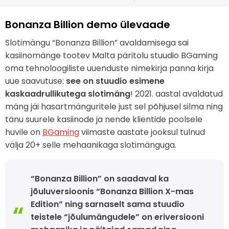
Bonanza Billion demo ülevaade
Slotimängu “Bonanza Billion” avaldamisega sai
kasiinomänge tootev Malta päritolu stuudio BGaming
oma tehnoloogiliste uuenduste nimekirja panna kirja
uue saavutuse:
see on stuudio esimene
kaskaadrullikutega slotimäng
! 2021. aastal avaldatud
mäng jäi hasartmänguritele just sel põhjusel silma ning
tänu suurele kasiinode ja nende klientide poolsele
huvile on
BGaming
viimaste aastate jooksul tulnud
välja 20+ selle mehaanikaga slotimänguga.
“Bonanza Billion” on saadaval ka
jõuluversioonis “Bonanza Billion X-mas
Edition”
ning sarnaselt sama stuudio
teistele “jõulumängudele” on eriversiooni