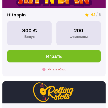
Hitnspin
4.1
/ 5
800 €
200
Бонус
Фриспины
Играть
Читать обзор