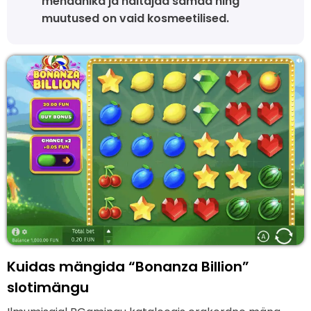
mehaanika ja näitajad samad ning
muutused on vaid kosmeetilised.
Kuidas mängida “Bonanza Billion”
slotimängu