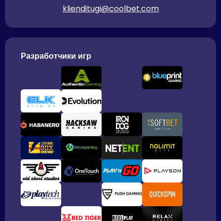
klienditugi@coolbet.com
Разработчики игр