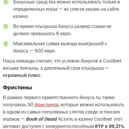
Бонусные средства можно использовать только в
определенных играх — их список указан на сайте
казино.
Во время отыгрыша бонуса размер ставки не
должен превышать 6 евро.
Максимальная сумма вывода выигрышей с
бонуса — 500 евро.
Наша команда считает, что условия бонусов в Coolbet
весьма лояльны, а длительный срок отыгрыша —
огромный плюс
.
Фриспины
В рамках первого приветственного бонуса ты также
получаешь 50
фриспинов
, которые можно использовать
в одном из самых популярных слотов среди эстонских
игроков —
Book of Dead
. Кстати, в казино Coolbet этот
автомат доступен с конкурентоспособным
RTP в 96,21%
.