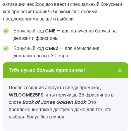
активации необходимо ввести специальный бонусный
код при регистрации! Ознакомься с обоими
предложениями выше и выбери:
Бонусный код
CME
— для получения бонуса на
депозит и фриспины,
Бонусный код
CME2
— для начисления
дополнительных 30 евро.
Тебе нужно больше фриспинов?
После создания аккаунта введи промокод
WELCOME25FS
, и ты получишь 25 фриспинов в
слоте
Book of Jones Golden Book
. Это
предложение также доступно даже для тех, кто
выбрал бонус без спинов.