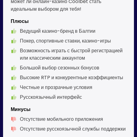
может ли онлайн-казино Coolbet стать
идеальным выбором для тебя!
Плюсы
Ведущий казино-бренд в Балтии
Покер, спортивные ставки, казино-игры
Возможность играть с быстрой регистрацией
или классическим аккаунтом
Большой выбор сезонных бонусов
Высокие RTP и конкурентные коэффициенты
Честные и прозрачные условия
Русскоязычный интерфейс
Минусы
Отсутствие мобильного приложения
Отсутствие русскоязычной службы поддержки