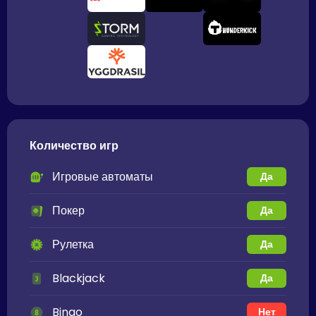
Количество игр
Игровые автоматы
Да
Покер
Да
Рулетка
Да
Blackjack
Да
Bingo
Нет