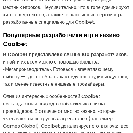
местных игроков. Неудивительно, что в топе доминируют
хиты среди слотов, а также эксклюзивные версии игр,
разработанные специально для Coolbet.
Популярные разработчики игр в казино
Coolbet
В Coolbet представлено свыше 100 разработчиков
,
и найти их всех можно с помощью фильтра
«Мегапроизводитель». Готовься к впечатляющему
выбору — здесь собраны как ведущие студии индустрии,
так и менее известные нишевые провайдеры.
Одна из интересных особенностей Coolbet —
нестандартный подход к отображению списка
провайдеров. В отличие от многих казино, которые
указывают лишь крупных агрегаторов (например,
Games Global), Coolbet детализирует его, включая все