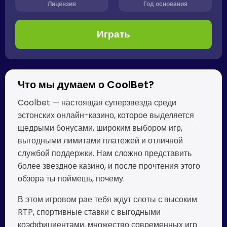
Лицензия
Год основания
Играть
Что мы думаем о CoolBet?
Coolbet — настоящая суперзвезда среди
эстонских онлайн-казино, которое выделяется
щедрыми бонусами, широким выбором игр,
выгодными лимитами платежей и отличной
службой поддержки. Нам сложно представить
более звездное казино, и после прочтения этого
обзора ты поймешь, почему.
В этом игровом рае тебя ждут слоты с высоким
RTP, спортивные ставки с выгодными
коэффициентами, множество современных игр