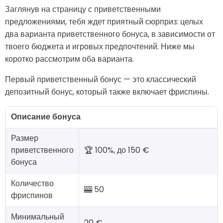
Заглянув на страницу с приветственными
предложениями, тебя ждет приятный сюрприз: целых
два варианта приветственного бонуса, в зависимости от
твоего бюджета и игровых предпочтений. Ниже мы
коротко рассмотрим оба варианта.
Первый приветственный бонус — это классический
депозитный бонус, который также включает фриспины.
Описание бонуса
Размер
приветственного
🏆 100%, до 150 €
бонуса
Количество
🎰 50
фриспинов
Минимальный
20 €