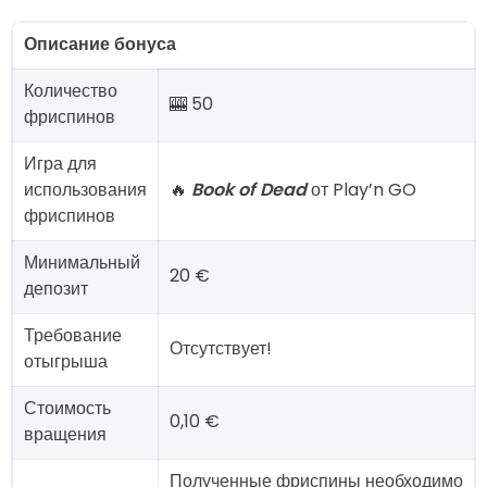
Описание бонуса
Количество
🎰 50
фриспинов
Игра для
использования
🔥
Book of Dead
от Play’n GO
фриспинов
Минимальный
20 €
депозит
Требование
Отсутствует!
отыгрыша
Стоимость
0,10 €
вращения
Полученные фриспины необходимо