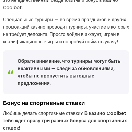
это не единственный бездепозитный бонус в казино
Coolbet.
Специальные турниры — во время праздников и других
промоакций казино проводит турниры, участие в которых
не требует депозита. Просто войди в аккаунт, играй в
квалификационные игры и попробуй поймать удачу!
Обрати внимание, что турниры могут быть
неактивными — следи за обновлениями,
чтобы не пропустить выгодные
предложения.
Бонус на спортивные ставки
Любишь делать спортивные ставки?
В казино Coolbet
тебя ждет сразу три разных бонуса для спортивных
ставок!