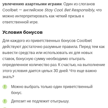
увлечению азартными играми
. Один из слоганов
Coolbet — английское
Stay Cool. Bet Responsibly
, что
можно интерпретировать как четкий призыв к
ответственной игре.
Условия бонусов
Для каждого из приветственных бонусов Coolbet
действуют достаточно разумные правила. Перед тем как
вывести средства или использовать их для новых
ставок, бонусную сумму необходимо отыграть
определенное количество раз. К счастью, на выполнение
этого условия дается целых 30 дней. Что еще важно
знать?
Можно выбрать только один приветственный
бонус.
Депозит не подлежит отыгрышу.