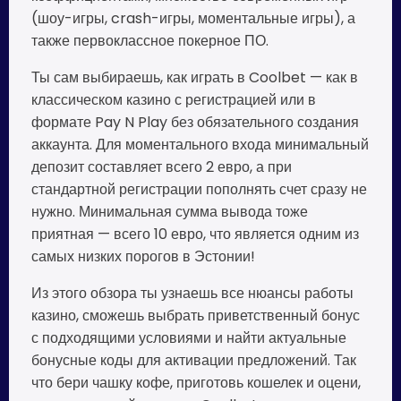
(шоу-игры, crash-игры, моментальные игры), а
также первоклассное покерное ПО.
Ты сам выбираешь, как играть в Coolbet — как в
классическом казино с регистрацией или в
формате Pay N Play без обязательного создания
аккаунта. Для моментального входа минимальный
депозит составляет всего 2 евро, а при
стандартной регистрации пополнять счет сразу не
нужно. Минимальная сумма вывода тоже
приятная — всего 10 евро, что является одним из
самых низких порогов в Эстонии!
Из этого обзора ты узнаешь все нюансы работы
казино, сможешь выбрать приветственный бонус
с подходящими условиями и найти актуальные
бонусные коды для активации предложений. Так
что бери чашку кофе, приготовь кошелек и оцени,