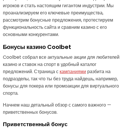
игроков и стать настоящим гигантом индустрии. Мы
проанализируем его ключевые преимущества,
рассмотрим бонусные предложения, протестируем
функциональность сайта и сравним казино с его
основными конкурентами.
Бонусы казино Coolbet
Coolbet собрал все актуальные акции для любителей
казино и ставок на спорт в удобный каталог
предложений. Страница с
кампаниями
разбита на
подразделы, так что ты без труда найдешь, например,
бонусы для покера или промоакции для виртуального
спорта.
Начнем наш детальный обзор с самого важного —
приветственных бонусов.
Приветственный бонус