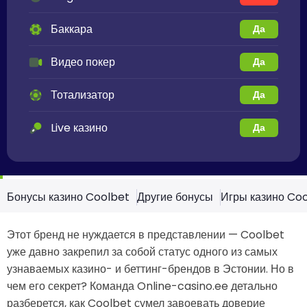
Баккара
Да
Видео покер
Да
Тотализатор
Да
Live казино
Да
Бонусы казино Coolbet
Другие бонусы
Игры казино Co
Этот бренд не нуждается в представлении — Coolbet
уже давно закрепил за собой статус одного из самых
узнаваемых казино- и беттинг-брендов в Эстонии. Но в
чем его секрет? Команда Online-casino.ee детально
разберется, как Coolbet сумел завоевать доверие