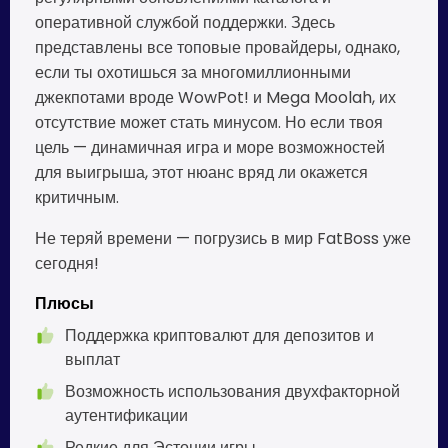
оперативной службой поддержки. Здесь
представлены все топовые провайдеры, однако,
если ты охотишься за многомиллионными
джекпотами вроде WowPot! и Mega Moolah, их
отсутствие может стать минусом. Но если твоя
цель — динамичная игра и море возможностей
для выигрыша, этот нюанс вряд ли окажется
критичным.
Не теряй времени — погрузись в мир FatBoss уже
сегодня!
Плюсы
Поддержка криптовалют для депозитов и
выплат
Возможность использования двухфакторной
аутентификации
Редкие для Эстонии игры