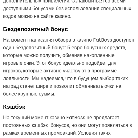
дополнительных привилегий. Ознакомиться со всеми
доступными бонусами без использования специальных
кодов можно на сайте казино.
Бездепозитный бонус
На момент написания обзора в казино FatBoss доступен
один бездепозитный бонус: 5 евро бонусных средств,
которые можно получить, обменяв накопленные
игровые очки. Этот бонус идеально подойдет для
игроков, которые активно участвуют в программе
лояльности. Мы надеемся, что в будущем выбор таких
наград станет шире и позволит обменивать очки на
более крупные суммы.
Кэшбэк
На текущий момент казино FatBoss не предлагает
постоянных кэшбэк-бонусов, но они могут появляться в
рамках временных промоакций. Условия таких