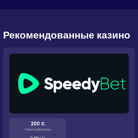
Рекомендованные казино
200 €
Tervitusboonus