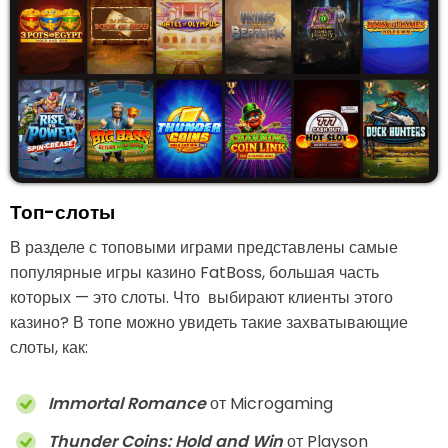
Топ-слоты
В разделе с топовыми играми представлены самые
популярные игры казино FatBoss, большая часть
которых — это слоты. Что выбирают клиенты этого
казино? В топе можно увидеть такие захватывающие
слоты, как:
Immortal Romance
от Microgaming
Thunder Coins: Hold and Win
от Playson