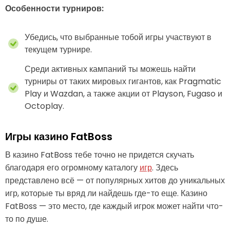
Особенности турниров:
Убедись, что выбранные тобой игры участвуют в
текущем турнире.
Среди активных кампаний ты можешь найти
турниры от таких мировых гигантов, как Pragmatic
Play и Wazdan, а также акции от Playson, Fugaso и
Octoplay.
Игры казино FatBoss
В казино FatBoss тебе точно не придется скучать
благодаря его огромному каталогу
игр
. Здесь
представлено всё — от популярных хитов до уникальных
игр, которые ты вряд ли найдешь где-то еще. Казино
FatBoss — это место, где каждый игрок может найти что-
то по душе.