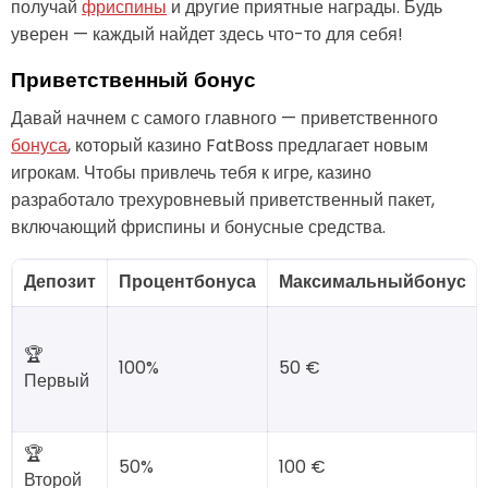
получай
фриспины
и другие приятные награды. Будь
уверен — каждый найдет здесь что-то для себя!
Приветственный бонус
Давай начнем с самого главного — приветственного
бонуса
, который казино FatBoss предлагает новым
игрокам. Чтобы привлечь тебя к игре, казино
разработало трехуровневый приветственный пакет,
включающий фриспины и бонусные средства.
Депозит
Процент
бонуса
Максимальный
бонус
🏆
100%
50 €
Первый
🏆
50%
100 €
Второй