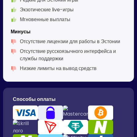
Экзотические live-игры
Мгновенные выплаты
Минусы
Отсутствие лицензии для работы в Эстонии
Отсутствие русскоязычного интерфейса и
службы поддержки
Низкие лимиты на вывод средств
Способы оплаты