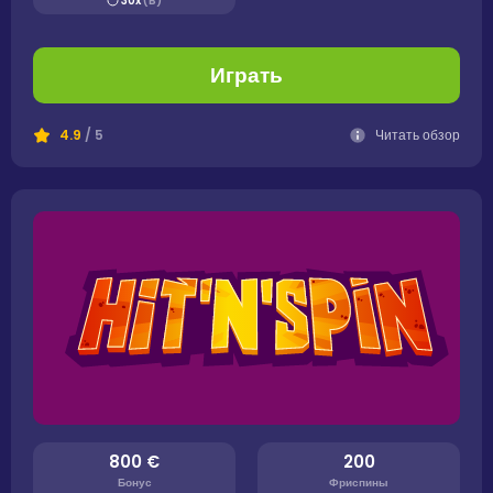
30x
(B)
Играть
4.9
/ 5
Читать обзор
800 €
200
Бонус
Фриспины