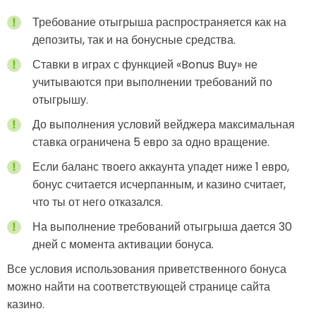
Требование отыгрыша распространяется как на
депозиты, так и на бонусные средства.
Ставки в играх с функцией «Bonus Buy» не
учитываются при выполнении требований по
отыгрышу.
До выполнения условий вейджера максимальная
ставка ограничена 5 евро за одно вращение.
Если баланс твоего аккаунта упадет ниже 1 евро,
бонус считается исчерпанным, и казино считает,
что ты от него отказался.
На выполнение требований отыгрыша дается 30
дней с момента активации бонуса.
Все условия использования приветственного бонуса
можно найти на соответствующей странице сайта
казино.