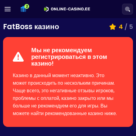
FatBoss казино
4
/ 5
Мы не рекомендуем
регистрироваться в этом
казино!
Казино в данный момент неактивно. Это
может происходить по нескольким причинам.
Чаще всего, это негативные отзывы игроков,
проблемы с оплатой, казино закрыто или мы
больше не рекомендуем его для игры. Вы
можете найти рекомендованные казино ниже.