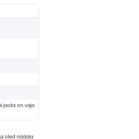
i jaoks on vaja
ui oled nädala