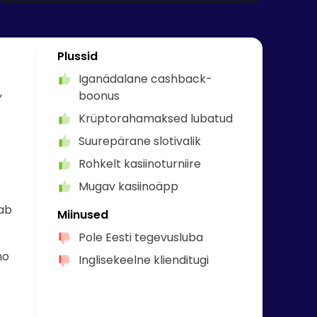
Plussid
Iganädalane cashback-
,
boonus
Krüptorahamaksed lubatud
Suurepärane slotivalik
Rohkelt kasiinoturniire
Mugav kasiinoäpp
aab
Miinused
Pole Eesti tegevusluba
no
Inglisekeelne klienditugi