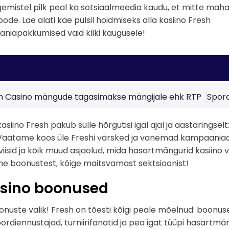
egemistel pilk peal ka sotsiaalmeedia kaudu, et mitte mah
. Lae alati käe pulsil hoidmiseks alla kasiino Fresh
iapakkumised vaid kliki kaugusele!
h Casino mängude tagasimakse mängijale ehk RTP
Spor
asiino Fresh pakub sulle hõrgutisi igal ajal ja aastaringsel
Vaatame koos üle Freshi värsked ja vanemad kampaaniad
isid ja kõik muud asjaolud, mida hasartmängurid kasiino va
e boonustest, kõige maitsvamast sektsioonist!
asino boonused
onuste valik! Fresh on tõesti kõigi peale mõelnud: boonuse
pordiennustajad, turniirifanatid ja pea igat tüüpi hasartm