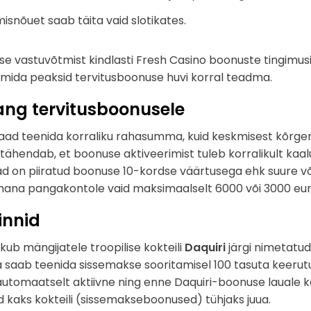
snõuet saab täita vaid slotikates.
e vastuvõtmist kindlasti Fresh Casino boonuste tingimusi 
 mida peaksid tervitusboonuse huvi korral teadma.
ang tervitusboonusele
aad teenida korraliku rahasumma, kuid keskmisest kõrg
ähendab, et boonuse aktiveerimist tuleb korralikult kaa
 on piiratud boonuse 10-kordse väärtusega ehk suure v
hana pangakontole vaid maksimaalselt 6000 või 3000 eur
innid
ub mängijatele troopilise kokteili
Daquiri
järgi nimetatu
a saab teenida sissemakse sooritamisel 100 tasuta keerut
automaatselt aktiivne ning enne Daquiri-boonuse lauale 
d kaks kokteili (sissemakseboonused) tühjaks juua.