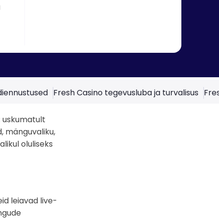
a
diennustused
Fresh Casino tegevusluba ja turvalisus
Fre
t: uskumatult
, mänguvaliku,
likul oluliseks
id leiavad live-
ängude