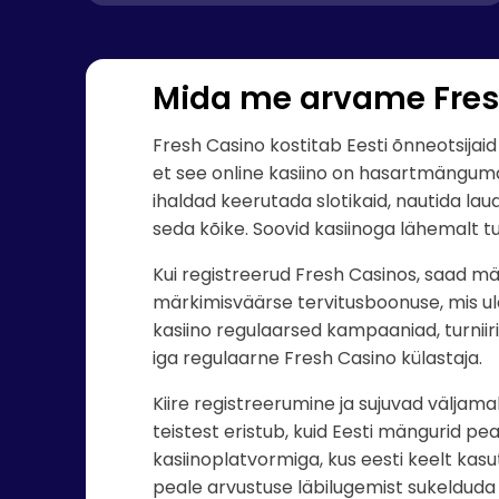
Mida me arvame Fres
Fresh Casino kostitab Eesti õnneotsija
et see online kasiino on hasartmängum
ihaldad keerutada slotikaid, nautida la
seda kõike. Soovid kasiinoga lähemalt t
Kui registreerud Fresh Casinos, saad mä
märkimisväärse tervitusboonuse, mis ul
kasiino regulaarsed kampaaniad, turniir
iga regulaarne Fresh Casino külastaja.
Kiire registreerumine ja sujuvad väljama
teistest eristub, kuid Eesti mängurid p
kasiinoplatvormiga, kus eesti keelt kasut
peale arvustuse läbilugemist sukelduda