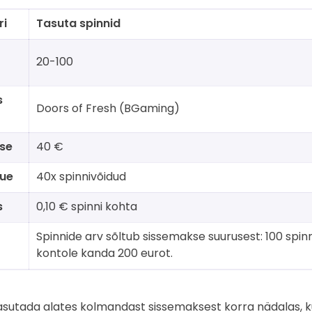
ri
Tasuta spinnid
20-100
s
Doors of Fresh (BGaming)
kse
40 €
ue
40x spinnivõidud
s
0,10 € spinni kohta
Spinnide arv sõltub sissemakse suurusest: 100 spinn
kontole kanda 200 eurot.
sutada alates kolmandast sissemaksest korra nädalas, k