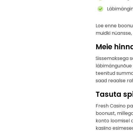
Läbimängimi
Loe enne boonus
muidki nüansse,
Meie hinn
Sissemaksega s
läbimängunõue t
teenitud summad
saad reaalse ra
Tasuta sp
Fresh Casino pak
boonust, milleg
konto loomisel 
kasiino esimese