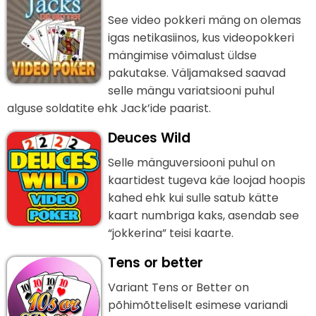
See video pokkeri mäng on olemas
igas netikasiinos, kus videopokkeri
mängimise võimalust üldse
pakutakse. Väljamaksed saavad
selle mängu variatsiooni puhul
alguse soldatite ehk Jack’ide paarist.
Deuces Wild
Selle mänguversiooni puhul on
kaartidest tugeva käe loojad hoopis
kahed ehk kui sulle satub kätte
kaart numbriga kaks, asendab see
“jokkerina” teisi kaarte.
Tens or better
Variant Tens or Better on
põhimõtteliselt esimese variandi