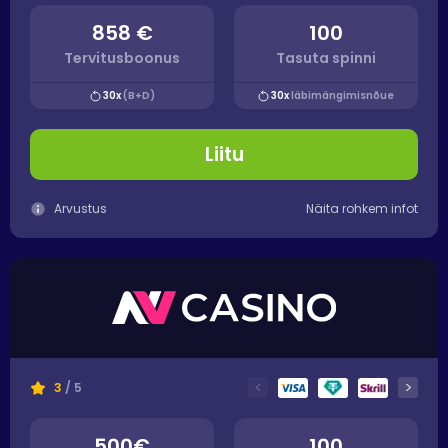
858 €
100
Tervitusboonus
Tasuta spinni
30x
(B+D)
30x
läbimängimisnõue
Liitu
Arvustus
Näita rohkem infot
<
>
3
/ 5
500€
100