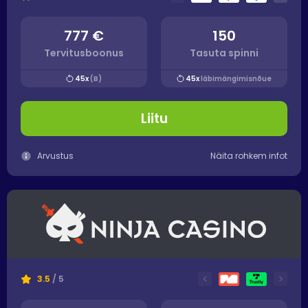
777 €
150
Tervitusboonus
Tasuta spinni
45x
(B)
45x
läbimängimisnõue
Liitu
Arvustus
Näita rohkem infot
<
>
3.5
/ 5