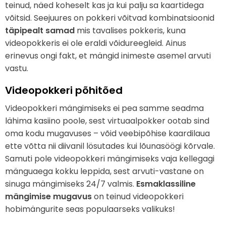
teinud, näed koheselt kas ja kui palju sa kaartidega
võitsid. Seejuures on pokkeri võitvad kombinatsioonid
täpipealt samad
mis tavalises pokkeris, kuna
videopokkeris ei ole eraldi võidureegleid. Ainus
erinevus ongi fakt, et mängid inimeste asemel arvuti
vastu.
Videopokkeri põhitõed
Videopokkeri mängimiseks ei pea samme seadma
lähima kasiino poole, sest virtuaalpokker ootab sind
oma kodu mugavuses – võid veebipõhise kaardilaua
ette võtta nii diivanil lösutades kui lõunasöögi kõrvale.
Samuti pole videopokkeri mängimiseks vaja kellegagi
mänguaega kokku leppida, sest arvuti-vastane on
sinuga mängimiseks 24/7 valmis.
Esmaklassiline
mängimise mugavus
on teinud videopokkeri
hobimängurite seas populaarseks valikuks!