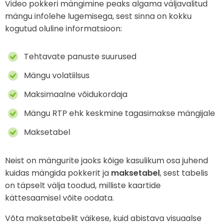
Video pokkeri mängimine peaks algama väljavalitud
mängu infolehe lugemisega, sest sinna on kokku
kogutud oluline informatsioon:
Tehtavate panuste suurused
Mängu volatiilsus
Maksimaalne võidukordaja
Mängu RTP ehk keskmine tagasimakse mängijale
Maksetabel
Neist on mängurite jaoks kõige kasulikum osa juhend
kuidas mängida pokkerit ja
maksetabel
, sest tabelis
on täpselt välja toodud, milliste kaartide
kättesaamisel võite oodata.
Võta maksetabelit väikese, kuid abistava visuaalse