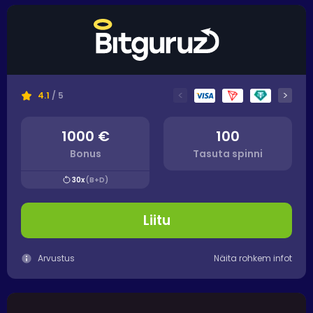
<
>
4.1
/ 5
1000 €
100
Bonus
Tasuta spinni
30x
(B+D)
Liitu
Arvustus
Näita rohkem infot