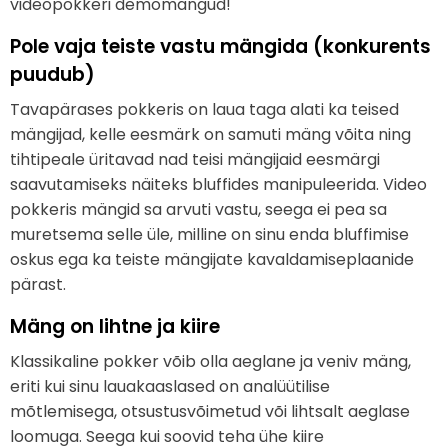
videopokkeri demomängud!
Pole vaja teiste vastu mängida (konkurents
puudub)
Tavapärases pokkeris on laua taga alati ka teised
mängijad, kelle eesmärk on samuti mäng võita ning
tihtipeale üritavad nad teisi mängijaid eesmärgi
saavutamiseks näiteks bluffides manipuleerida. Video
pokkeris mängid sa arvuti vastu, seega ei pea sa
muretsema selle üle, milline on sinu enda bluffimise
oskus ega ka teiste mängijate kavaldamiseplaanide
pärast.
Mäng on lihtne ja kiire
Klassikaline pokker võib olla aeglane ja veniv mäng,
eriti kui sinu lauakaaslased on analüütilise
mõtlemisega, otsustusvõimetud või lihtsalt aeglase
loomuga. Seega kui soovid teha ühe kiire