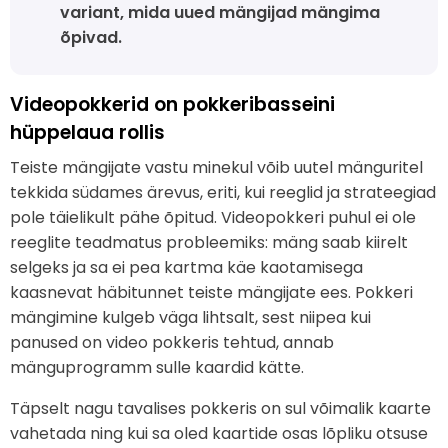
variant, mida uued mängijad mängima
õpivad.
Videopokkerid on pokkeribasseini
hüppelaua rollis
Teiste mängijate vastu minekul võib uutel mänguritel
tekkida südames ärevus, eriti, kui reeglid ja strateegiad
pole täielikult pähe õpitud. Videopokkeri puhul ei ole
reeglite teadmatus probleemiks: mäng saab kiirelt
selgeks ja sa ei pea kartma käe kaotamisega
kaasnevat häbitunnet teiste mängijate ees. Pokkeri
mängimine kulgeb väga lihtsalt, sest niipea kui
panused on video pokkeris tehtud, annab
mänguprogramm sulle kaardid kätte.
Täpselt nagu tavalises pokkeris on sul võimalik kaarte
vahetada ning kui sa oled kaartide osas lõpliku otsuse