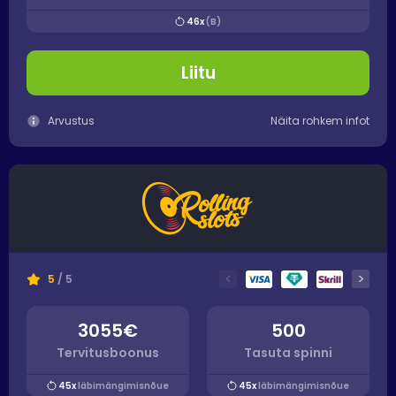
46x
(B)
Liitu
Arvustus
Näita rohkem infot
<
>
5
/ 5
3055€
500
Tervitusboonus
Tasuta spinni
45x
läbimängimisnõue
45x
läbimängimisnõue