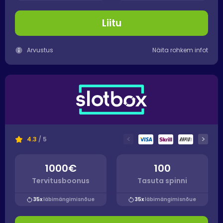
Liitu
Arvustus
Näita rohkem infot
<
>
4.3
/ 5
1000€
100
Tervitusboonus
Tasuta spinni
35x
läbimängimisnõue
35x
läbimängimisnõue