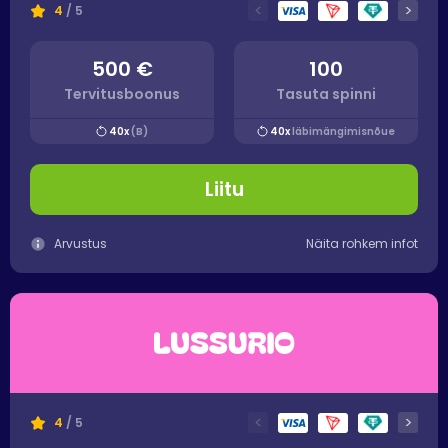
<
>
4
/ 5
500 €
100
Tervitusboonus
Tasuta spinni
40x
(B)
40x
läbimängimisnõue
Liitu
Arvustus
Näita rohkem infot
<
>
4
/ 5