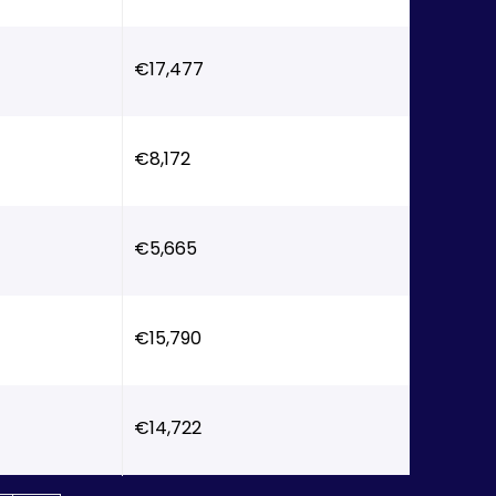
€17,477
€8,172
€5,665
€15,790
€14,722