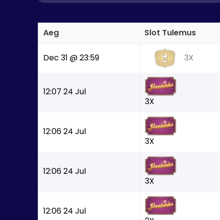
Aeg
Slot Tulemus
Dec 31 @ 23:59
3X
12:07 24 Jul
3X
12:06 24 Jul
3X
12:06 24 Jul
3X
12:06 24 Jul