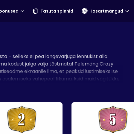
oonused
Tasuta spinnid
Hasartmängud
a – selleks ei pea langevarjuga lennukist alla
oma kodust jalga välja tõstmata! Telemäng Crazy
tiseadme ekraanile ilma, et peaksid lustimiseks ise
us osalemiseks vahepeal liikuma, kuid muid vägitükke
asiinomänge, mis ühendab passiivse telesaate
ime on kreisilt populaarne, saab mängus osaleda
asino.ee abil leiad kindlasti endale sobiva
s minna.