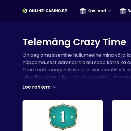
Kasiinod
B
Telemäng Crazy Time
On aeg oma sisemine hullumeelne mina välja last
hüppama, sest adrenaliinilaksu saab kätte ka 
Time toob mänguhulluse otse sinu arvuti- või nu
lillegi liigutama. Olgu, näpud peavad küll mäng
pole vaja ette võtta.
Loe rohkem
Crazy Time on üks tuntumaid gameshow-tüüpi k
jälgimise aktiivse panustamisega. Kuna Crazy T
pea kõigis Eesti ja välismaa kasiinodes: Online-C
hasartmängusaidi, kus (mõistuse piires) kreisik