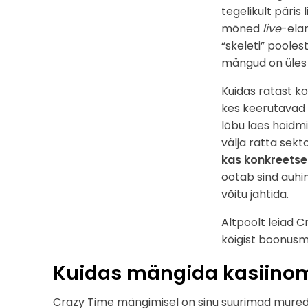
tegelikult päris
mõned
live
-ela
“skeleti” poole
mängud on üles 
Kuidas ratast k
kes keerutavad 
lõbu laes hoidm
välja ratta sekt
kas konkreetse
ootab sind auhi
võitu jahtida.
Altpoolt leiad 
kõigist boonusm
Kuidas mängida kasiino
Crazy Time mängimisel on sinu suurimad mure