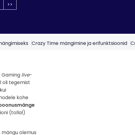
>>
 mängimiseks
Crazy Time mängimine ja erifunktsioonid
C
n
Gaming
live
-
 oli tegemist
kui
iinodele kohe
id boonusmänge
ni (tollal)
on mängu olemus