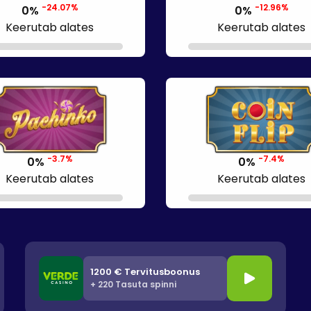
-24.07%
-12.96%
0%
0%
Keerutab alates
Keerutab alates
-3.7%
-7.4%
0%
0%
Keerutab alates
Keerutab alates
1200 € Tervitusboonus
+ 220 Tasuta spinni