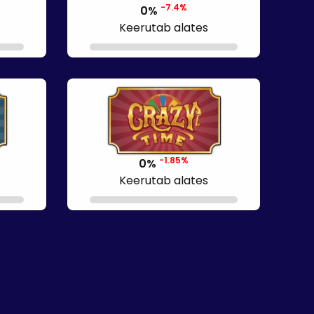
-7.4%
0%
Keerutab alates
-1.85%
0%
Keerutab alates