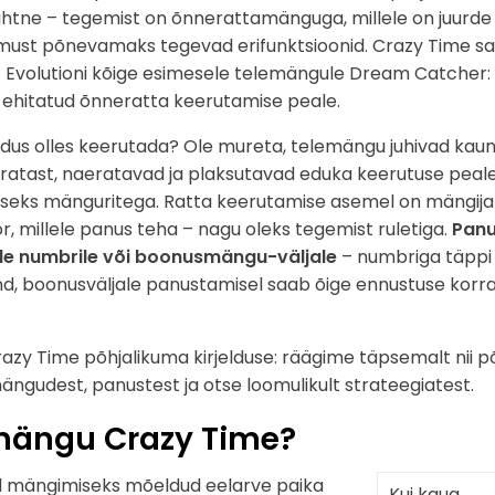
 lihtne – tegemist on õnnerattamänguga, millele on juurde
must põnevamaks tegevad erifunktsioonid. Crazy Time 
st Evolutioni kõige esimesele telemängule Dream Catche
ehitatud õnneratta keerutamise peale.
odus olles keerutada? Ole mureta, telemängu juhivad kauni
ratast, naeratavad ja plaksutavad eduka keerutuse peale
iseks mänguritega. Ratta keerutamise asemel on mängijal
or, millele panus teha – nagu oleks tegemist ruletiga.
Panu
le numbrile või boonusmängu-väljale
– numbriga täppi
nd, boonusväljale panustamisel saab õige ennustuse korr
Crazy Time põhjalikuma kirjelduse: räägime täpsemalt nii 
ängudest, panustest ja otse loomulikult strateegiatest.
mängu Crazy Time?
d mängimiseks mõeldud eelarve paika
Kui kaua