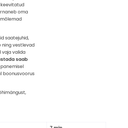
 keevitatud
sarnaneb oma
r: mõlemad
d saatejuhid,
 ning vestlevad
 vaja valida
stada saab
 panemisel
al boonusvoorus
põhimängust,
7 min