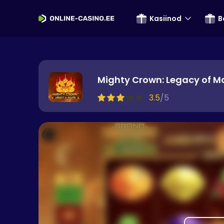
Kasiinod
B
Mighty Crown: Legacy of 
3.5
/
5