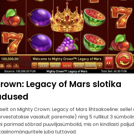
rown: Legacy of Mars slotika
adused
t on Mighty Crown: Legacy of Mars lihtsakoeline: sellel o
 arvestatakse vasakult paremale) ning 5 rullikut 3 sümbolir
i parimad sõbrad puuviljasümbolid, mis on kindlasti palju
kasiinomänguritele juba tuttavad.