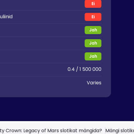
Ei
liinid
Ei
Jah
Jah
Jah
0.4 / 1 500 000
Varies
ty Crown: Legacy of Mars slotikat mängida?
Mängi sloti