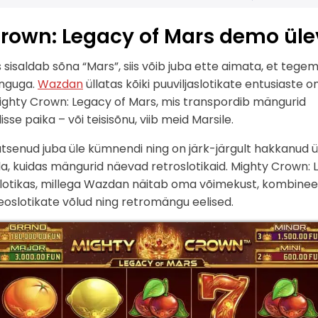
rown: Legacy of Mars demo ül
s sisaldab sõna “Mars”, siis võib juba ette aimata, et tegem
änguga.
Wazdan
üllatas kõiki puuviljaslotikate entusiaste 
ghty Crown: Legacy of Mars, mis transpordib mängurid
e paika – või teisisõnu, viib meid Marsile.
senud juba üle kümnendi ning on järk-järgult hakkanud
a, kuidas mängurid näevad retroslotikaid. Mighty Crown: 
slotikas, millega Wazdan näitab oma võimekust, kombinee
eoslotikate võlud ning retromängu eelised.