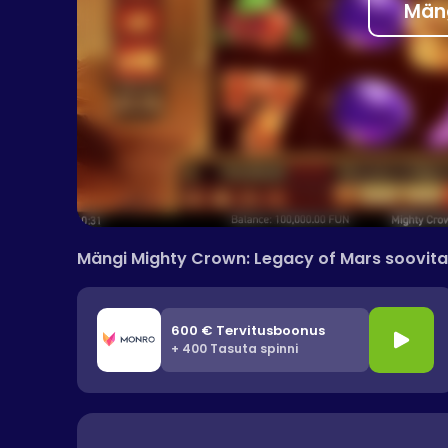
Mäng
Mängi Mighty Crown: Legacy of Mars soovita
600 € Tervitusboonus
+ 400 Tasuta spinni