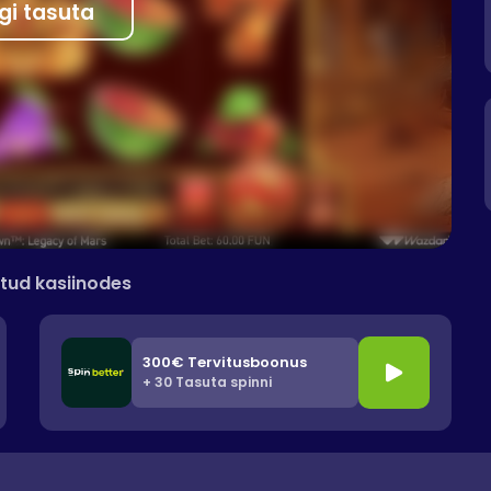
i tasuta
tud kasiinodes
300€ Tervitusboonus
+ 30 Tasuta spinni