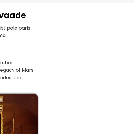
evaade
ist pole päris
oma
 ümber
Legacy of Mars
rides ühe