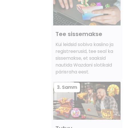
Tee sissemakse
Kui leidsid sobiva kasiino ja
registreerusid, tee seal ka
sissemakse, et saaksid
nautida Wazdani slotikaid
pärisraha eest.
3. Samm