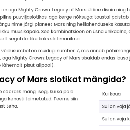
 on aga Mighty Crown: Legacy of Mars üldine disain ning h
üpiline puuviljaslotikas, aga kerge nõksuga: taustal paistab
gu nime järgi planeet Mars ning helilahenduseks kasutat
stlikku muusikapala. See kombinatsioon on üsna unikaalne, 
selt segab kokku kaks slotimaailma.
e võidusümbol on muidugi number 7, mis annab põhimäng
 aga Mighty Crown: Legacy of Mars sisaldab endas lausa 
 lähemalt pisut allpool).
acy of Mars slotikat mängida?
 sõbralik mäng: isegi, kui sa pole
Kui kaua
uga kenasti toimetatud. Teeme siin
ust teha.
Sul on vaja 
Sul on vaja 