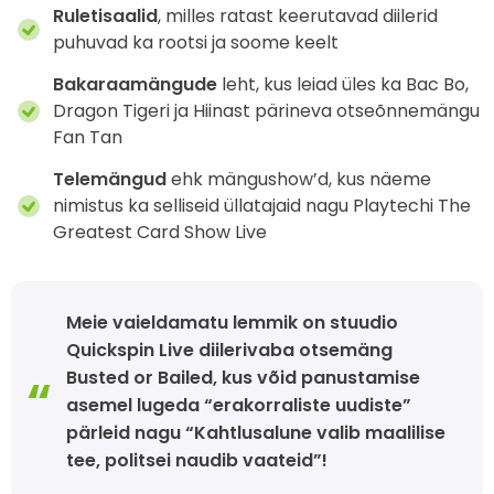
Ruletisaalid
, milles ratast keerutavad diilerid
puhuvad ka rootsi ja soome keelt
Bakaraamängude
leht, kus leiad üles ka Bac Bo,
Dragon Tigeri ja Hiinast pärineva otseõnnemängu
Fan Tan
Telemängud
ehk mängushow’d, kus näeme
nimistus ka selliseid üllatajaid nagu Playtechi The
Greatest Card Show Live
Meie vaieldamatu lemmik on stuudio
Quickspin Live diilerivaba otsemäng
Busted or Bailed
, kus võid panustamise
asemel lugeda “erakorraliste uudiste”
pärleid nagu “Kahtlusalune valib maalilise
tee, politsei naudib vaateid”!