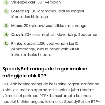
Videopokker
: 30+ versiooni
Loterii
: ligi 100 lotomängu alates bingost
lõpetades kiirlotoga
Mines
: 20+ plahvatusohtlikku miinimängu
Crash
: 30+ crashikat, sh Maverick ja Spaceman
Plinko
: aastal 2026 veel vähem kui 10
plinkomängu, kuid number võib kiirelt
kahekordseks hüpata!
SpeedyBet mängude tagasimakse
mängijale ehk RTP
RTP ehk kasiinomängude keskmine tagastusmäär on
koht, kus meil on operaatori suunitlus juba teada –
võimalusel parimad RTP-d, unustamata ka enda
heaolu! Üldhinnanguna leiame, et SpeedyBet on RTP-