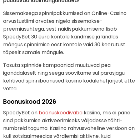
puuduvad läbimängunõuded
!
Sissemaksega spinnipakkumised on Online-Casino
arvustustiimi arvates nigela sissemakse-
preemiasuhtega, sest näidispakkumisena lisab
SpeedyBet 30 euro kontole kandmise ja kindlas
mängus spinnimise eest kontole vaid 30 keerutust
täpselt samale mängule.
Tasuta spinnide kampaaniad muutuvad pea
iganädalaselt ning seega soovitame sul parasjagu
kehtivad spinniboonused kasiino kodulehel järjest ette
võtta.
Boonuskood 2026
SpeedyBet on
boonuskoodivaba
kasiino, mis ei pane
sind pakkumise aktiveerimiseks väljadesse tähti-
numbreid taguma. Kasiino rahvusvaheline versioon on
küll sotsiaalmeedias võrdlemisi aktiivne, kuid