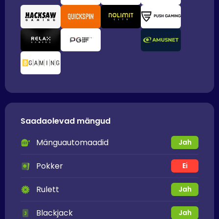
Saadaolevad mängud
Mänguautomaadid
Jah
Pokker
Ei
Rulett
Jah
Blackjack
Jah