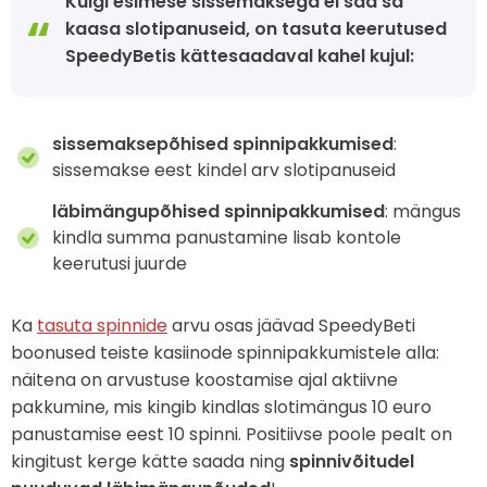
Kuigi esimese sissemaksega ei saa sa
kaasa slotipanuseid, on tasuta keerutused
SpeedyBetis kättesaadaval kahel kujul:
sissemaksepõhised spinnipakkumised
:
sissemakse eest kindel arv slotipanuseid
läbimängupõhised spinnipakkumised
: mängus
kindla summa panustamine lisab kontole
keerutusi juurde
Ka
tasuta spinnide
arvu osas jäävad SpeedyBeti
boonused teiste kasiinode spinnipakkumistele alla:
näitena on arvustuse koostamise ajal aktiivne
pakkumine, mis kingib kindlas slotimängus 10 euro
panustamise eest 10 spinni. Positiivse poole pealt on
kingitust kerge kätte saada ning
spinnivõitudel