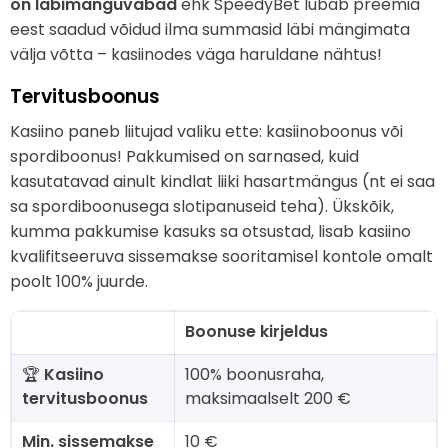
on läbimänguvabad
ehk SpeedyBet lubab preemia
eest saadud võidud ilma summasid läbi mängimata
välja võtta – kasiinodes väga haruldane nähtus!
Tervitusboonus
Kasiino paneb liitujad valiku ette: kasiinoboonus või
spordiboonus! Pakkumised on sarnased, kuid
kasutatavad ainult kindlat liiki hasartmängus (nt ei saa
sa spordiboonusega slotipanuseid teha). Ükskõik,
kumma pakkumise kasuks sa otsustad, lisab kasiino
kvalifitseeruva sissemakse sooritamisel kontole omalt
poolt 100% juurde.
Boonuse kirjeldus
🏆
Kasiino
100% boonusraha,
tervitusboonus
maksimaalselt 200 €
Min. sissemakse
10 €