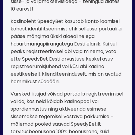
sisse- ja väljamakseviisidega – tehingud alates
10 eurost!
Kasiinoleht SpeedyBet kasutab konto loomisel
kohest identifitseerimist ehk sellesse portaali ei
pääse mängima ükski alaealine ega
hasartmängupiirangutega Eesti elanik. Kui sul
peaks registreerimisel abi vaja minema, võta
ette SpeedyBet Eesti arvustuse keskel asuv
registreerumisjuhend või küsi abi kasiino
eestikeelselt klienditeeninduselt, mis on avatud
hommikust südaööni.
Värsked liitujad võivad portaalis registreerimisel
valida, kas neid köidab kasiinopool või
spordiennustus ning aktiveerida esimese
sissemakse tegemisel vastava pakkumise –
mõlemad pooled saavad SpeedyBetilt
tervitusboonusena 100% boonusraha, kuid