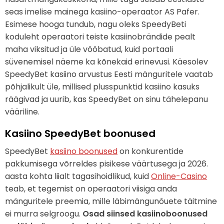
seas imelise mainega kasiino-operaator AS Pafer.
Esimese hooga tundub, nagu oleks SpeedyBeti
koduleht operaatori teiste kasiinobrändide pealt
maha viksitud ja üle võõbatud, kuid portaali
süvenemisel näeme ka kõnekaid erinevusi. Käesolev
SpeedyBet kasiino arvustus Eesti mänguritele vaatab
põhjalikult üle, millised plusspunktid kasiino kasuks
räägivad ja uurib, kas SpeedyBet on sinu tähelepanu
vääriline.
Kasiino SpeedyBet boonused
SpeedyBet
kasiino boonused
on konkurentide
pakkumisega võrreldes pisikese väärtusega ja 2026.
aasta kohta liialt tagasihoidlikud, kuid
Online-Casino
teab, et tegemist on operaatori viisiga anda
mänguritele preemia, mille läbimängunõuete täitmine
ei murra selgroogu.
Osad siinsed kasiinoboonused