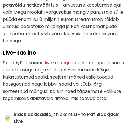
peavõidu hetkeväärtus
– arvustuse koostamise ajal
võib Mega Moolahi võrgustikus mängiv panustaja sülle
püüda enam kui 8 miljonit eurot, Dream Drop täidab
unistusi pooleteise miljoniga ja Pafi kasiinomängude
jackpotisummat võib võrrelda väikelinna kinnisvara
hinnaga.
Live-kasiino
SpeedyBet kasiino
live-mängude
leht on täpselt sama
ülesehitusega nagu slotipool – esimesena kõige
külastatumad saalid, seejärel mõned esile toodud
kategooriad nagu lobby-saalid või tüübi järgi
sorteeritud mängud. Ka siin näed täpsemate valikute
tegemiseks abistavaid filtreid, mis toovad ette:
Blackjackisaalid
, sh eksklusiivne
Paf Blackjack
Live