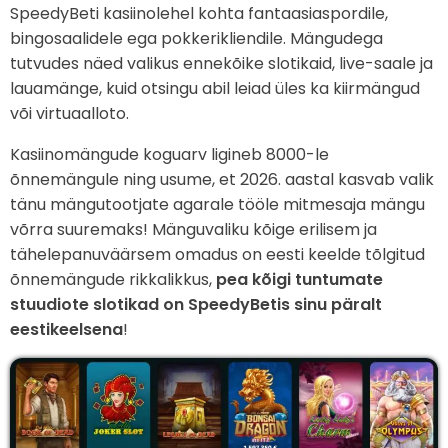
SpeedyBeti kasiinolehel kohta fantaasiaspordile,
bingosaalidele ega pokkerikliendile. Mängudega
tutvudes näed valikus ennekõike slotikaid, live-saale ja
lauamänge, kuid otsingu abil leiad üles ka kiirmängud
või virtuaalloto.
Kasiinomängude koguarv ligineb 8000-le
õnnemängule ning usume, et 2026. aastal kasvab valik
tänu mängutootjate agarale tööle mitmesaja mängu
võrra suuremaks! Mänguvaliku kõige erilisem ja
tähelepanuväärsem omadus on eesti keelde tõlgitud
õnnemängude rikkalikkus,
pea kõigi tuntumate
stuudiote slotikad on SpeedyBetis sinu päralt
eestikeelsena
!