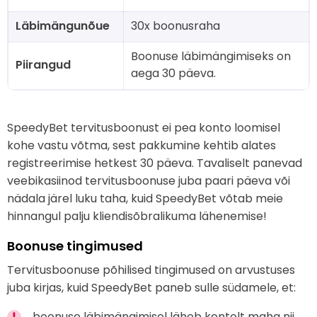
Läbimängunõue
30x boonusraha
Boonuse läbimängimiseks on
Piirangud
aega 30 päeva.
SpeedyBet tervitusboonust ei pea konto loomisel
kohe vastu võtma, sest pakkumine kehtib alates
registreerimise hetkest 30 päeva. Tavaliselt panevad
veebikasiinod tervitusboonuse juba paari päeva või
nädala järel luku taha, kuid SpeedyBet võtab meie
hinnangul palju kliendisõbralikuma lähenemise!
Boonuse tingimused
Tervitusboonuse põhilised tingimused on arvustuses
juba kirjas, kuid SpeedyBet paneb sulle südamele, et:
boonuse läbimängimisel läheb kontolt maha nii