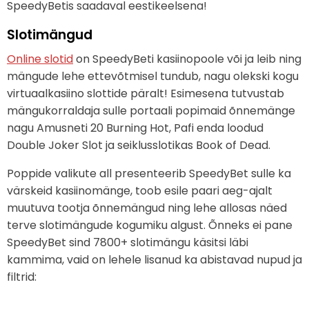
SpeedyBetis saadaval eestikeelsena!
Slotimängud
Online slotid
on SpeedyBeti kasiinopoole või ja leib ning
mängude lehe ettevõtmisel tundub, nagu olekski kogu
virtuaalkasiino slottide päralt! Esimesena tutvustab
mängukorraldaja sulle portaali popimaid õnnemänge
nagu Amusneti 20 Burning Hot, Pafi enda loodud
Double Joker Slot ja seiklusslotikas Book of Dead.
Poppide valikute all presenteerib SpeedyBet sulle ka
värskeid kasiinomänge, toob esile paari aeg-ajalt
muutuva tootja õnnemängud ning lehe allosas näed
terve slotimängude kogumiku algust. Õnneks ei pane
SpeedyBet sind 7800+ slotimängu käsitsi läbi
kammima, vaid on lehele lisanud ka abistavad nupud ja
filtrid: