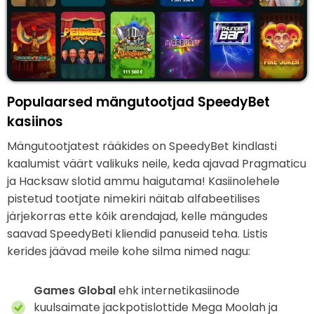
Populaarsed mängutootjad SpeedyBet
kasiinos
Mängutootjatest rääkides on SpeedyBet kindlasti
kaalumist väärt valikuks neile, keda ajavad Pragmaticu
ja Hacksaw slotid ammu haigutama! Kasiinolehele
pistetud tootjate nimekiri näitab alfabeetilises
järjekorras ette kõik arendajad, kelle mängudes
saavad SpeedyBeti kliendid panuseid teha. Listis
kerides jäävad meile kohe silma nimed nagu:
Games Global
ehk internetikasiinode
kuulsaimate jackpotislottide Mega Moolah ja