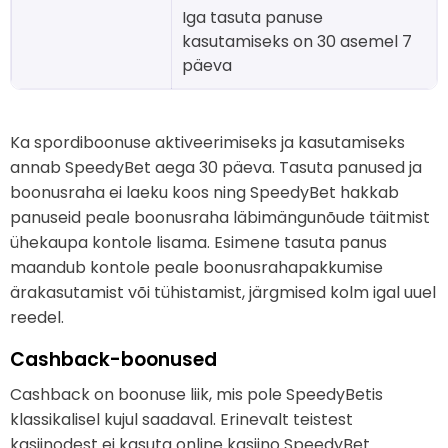
Iga tasuta panuse
kasutamiseks on 30 asemel 7
päeva
Ka spordiboonuse aktiveerimiseks ja kasutamiseks
annab SpeedyBet aega 30 päeva. Tasuta panused ja
boonusraha ei laeku koos ning SpeedyBet hakkab
panuseid peale boonusraha läbimängunõude täitmist
ühekaupa kontole lisama. Esimene tasuta panus
maandub kontole peale boonusrahapakkumise
ärakasutamist või tühistamist, järgmised kolm igal uuel
reedel.
Cashback-boonused
Cashback on boonuse liik, mis pole SpeedyBetis
klassikalisel kujul saadaval. Erinevalt teistest
kasiinodest ei kasuta online kasiino SpeedyBet