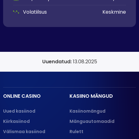
Volatiilsus
Keskmine
Uuendatud:
13.08.2025
ONLINE CASINO
KASIINO MÄNGUD
Uued kasiinod
Kasiinomängud
Kiirkasiinod
Mänguautomaadid
Välismaa kasiinod
Rulett