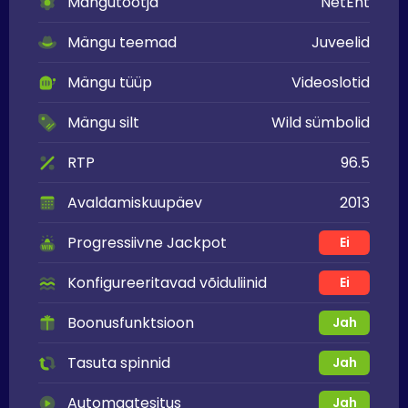
Mängutootja
NetEnt
Mängu teemad
Juveelid
Mängu tüüp
Videoslotid
Mängu silt
Wild sümbolid
RTP
96.5
Avaldamiskuupäev
2013
Progressiivne Jackpot
Ei
Konfigureeritavad võiduliinid
Ei
Boonusfunktsioon
Jah
Tasuta spinnid
Jah
Automaatesitus
Jah