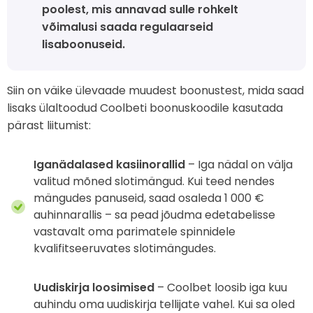
poolest, mis annavad sulle rohkelt
võimalusi saada regulaarseid
lisaboonuseid.
Siin on väike ülevaade muudest boonustest, mida saad
lisaks ülaltoodud Coolbeti boonuskoodile kasutada
pärast liitumist:
Iganädalased kasiinorallid
– Iga nädal on välja
valitud mõned slotimängud. Kui teed nendes
mängudes panuseid, saad osaleda 1 000 €
auhinnarallis – sa pead jõudma edetabelisse
vastavalt oma parimatele spinnidele
kvalifitseeruvates slotimängudes.
Uudiskirja loosimised
– Coolbet loosib iga kuu
auhindu oma uudiskirja tellijate vahel. Kui sa oled