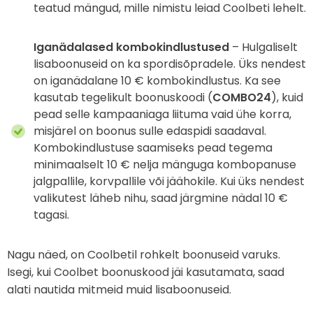
teatud mängud, mille nimistu leiad Coolbeti lehelt.
Iganädalased kombokindlustused
– Hulgaliselt
lisaboonuseid on ka spordisõpradele. Üks nendest
on iganädalane 10 € kombokindlustus. Ka see
kasutab tegelikult boonuskoodi (
COMBO24
), kuid
pead selle kampaaniaga liituma vaid ühe korra,
misjärel on boonus sulle edaspidi saadaval.
Kombokindlustuse saamiseks pead tegema
minimaalselt 10 € nelja mänguga kombopanuse
jalgpallile, korvpallile või jäähokile. Kui üks nendest
valikutest läheb nihu, saad järgmine nädal 10 €
tagasi.
Nagu näed, on Coolbetil rohkelt boonuseid varuks.
Isegi, kui Coolbet boonuskood jäi kasutamata, saad
alati nautida mitmeid muid lisaboonuseid.