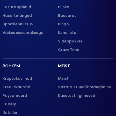
Tasuta spinnid
Plinko
Hasartmängud
Baccarat
Spordiennustus
Bingo
Väikse sissemaksega
Keno loto
Videopokker
Crazy Time
ROHKEM
MEIST
Krüptokasiinod
Meist
Krediitkaardid
Vastutustundlik mängimine
Paysafecard
Kasutustingimused
Trustly
Neteller