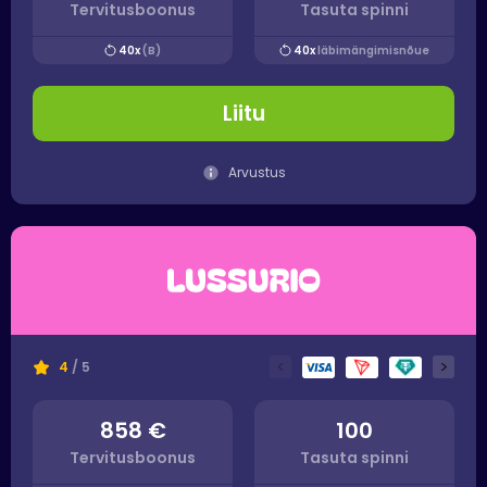
Tervitusboonus
Tasuta spinni
40x
(B)
40x
läbimängimisnõue
Liitu
Arvustus
<
>
4
/ 5
858 €
100
Tervitusboonus
Tasuta spinni