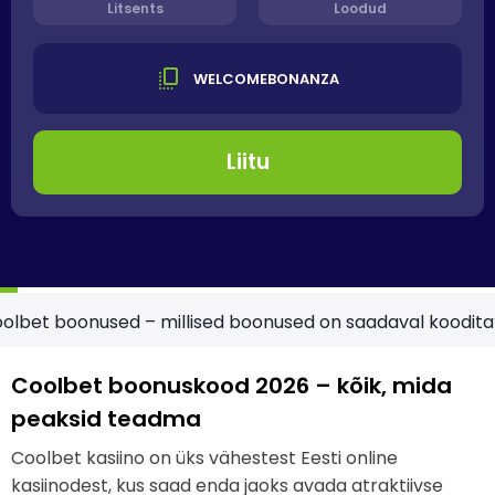
Litsents
Loodud
WELCOMEBONANZA
Liitu
olbet boonused – millised boonused on saadaval koodita
Coolbet boonuskood 2026 – kõik, mida
peaksid teadma
Coolbet kasiino on üks vähestest Eesti online
kasiinodest, kus saad enda jaoks avada atraktiivse