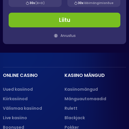
30x
(B+D)
30x
läbimängimisnõue
Liitu
Arvustus
ONLINE CASINO
KASIINO MÄNGUD
Uued kasiinod
Kasiinomängud
Kiirkasiinod
Mänguautomaadid
Välismaa kasiinod
Rulett
Live kasiino
Blackjack
Boonused
Pokker