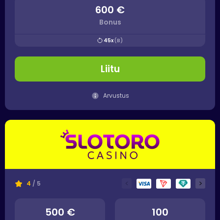
600 €
Bonus
45x
(B)
Liitu
Arvustus
<
>
4
/ 5
500 €
100