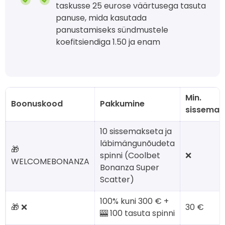
taskusse 25 eurose väärtusega tasuta
panuse, mida kasutada
panustamiseks sündmustele
koefitsiendiga 1.50 ja enam
Min.
Boonuskood
Pakkumine
sissemak
10 sissemakseta ja
läbimängunõudeta
🎁
spinni (Coolbet
❌
WELCOMEBONANZA
Bonanza Super
Scatter)
100% kuni 300 € +
🎁 ❌
30 €
🎰 100 tasuta spinni