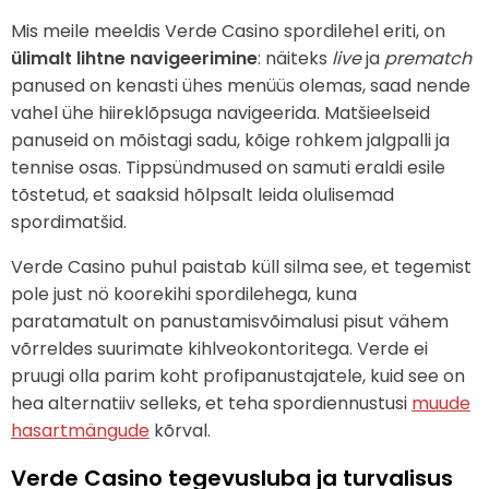
Mis meile meeldis Verde Casino spordilehel eriti, on
ülimalt lihtne navigeerimine
: näiteks
live
ja
prematch
panused on kenasti ühes menüüs olemas, saad nende
vahel ühe hiireklõpsuga navigeerida. Matšieelseid
panuseid on mõistagi sadu, kõige rohkem jalgpalli ja
tennise osas. Tippsündmused on samuti eraldi esile
tõstetud, et saaksid hõlpsalt leida olulisemad
spordimatšid.
Verde Casino puhul paistab küll silma see, et tegemist
pole just nö koorekihi spordilehega, kuna
paratamatult on panustamisvõimalusi pisut vähem
võrreldes suurimate kihlveokontoritega. Verde ei
pruugi olla parim koht profipanustajatele, kuid see on
hea alternatiiv selleks, et teha spordiennustusi
muude
hasartmängude
kõrval.
Verde Casino tegevusluba ja turvalisus