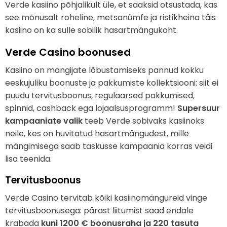
Verde kasiino põhjalikult üle, et saaksid otsustada, kas
see mõnusalt roheline, metsanümfe ja ristikheina täis
kasiino on ka sulle sobilik hasartmängukoht.
Verde Casino boonused
Kasiino on mängijate lõbustamiseks pannud kokku
eeskujuliku boonuste ja pakkumiste kollektsiooni: siit ei
puudu tervitusboonus, regulaarsed pakkumised,
spinnid, cashback ega lojaalsusprogramm!
Supersuur
kampaaniate valik
teeb Verde sobivaks kasiinoks
neile, kes on huvitatud hasartmängudest, mille
mängimisega saab taskusse kampaania korras veidi
lisa teenida.
Tervitusboonus
Verde Casino tervitab kõiki kasiinomängureid vinge
tervitusboonusega: pärast liitumist saad endale
krabada
kuni 1200 € boonusraha ja 220 tasuta