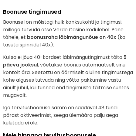
Boonuse tingimused
Boonusel on mõistagi hulk konksukohti ja tingimusi,
millega tutvuda otse Verde Casino kodulehel. Pane
tähele, et
boonusraha läbimängunõue on 40x
(ka
tasuta spinnidel 40x).
Kui sa ei jõua 40-kordset läbimängutingimust täita
5
päeva jooksul
, võetakse boonus automaatselt sinu
kontolt ära. Seetõttu on äärmiselt oluline tingimustega
kohe alguses tutvuda ning võtta pakkumine vastu
ainult juhul, kui tunned end tingimuste täitmise suhtes
mugavalt.
Iga tervitusboonuse samm on saadaval 48 tundi
pärast aktiveerimist, seega ülemäära palju aega
kulutada ei ole.
Meie hinnang tervitusboonusele