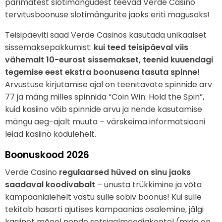
parimatest slotimängudest teevad Verde Casino
tervitusboonuse slotimängurite jaoks eriti magusaks!
Teisipäeviti saad Verde Casinos kasutada unikaalset
sissemaksepakkumist:
kui teed teisipäeval viis
vähemalt 10-eurost sissemakset, teenid kuuendagi
tegemise eest ekstra boonusena tasuta spinne!
Arvustuse kirjutamise ajal on teenitavate spinnide arv
77 ja mäng milles spinnida “Coin Win: Hold the Spin”,
kuid kasiino võib spinnide arvu ja nende kasutamise
mängu aeg-ajalt muuta – värskeima informatsiooni
leiad kasiino kodulehelt.
Boonuskood 2026
Verde Casino
regulaarsed hüved on sinu jaoks
saadaval koodivabalt
– unusta trükkimine ja võta
kampaanialehelt vastu sulle sobiv boonus! Kui sulle
tekitab hasarti ajutises kampaanias osalemine, jälgi
kasiinot mõnel nende sotsiaalmeediakontol (mida on