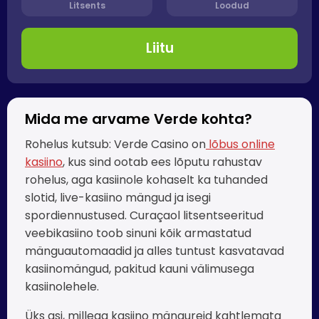
Litsents
Loodud
Liitu
Mida me arvame Verde kohta?
Rohelus kutsub: Verde Casino on
lõbus online
kasiino
, kus sind ootab ees lõputu rahustav
rohelus, aga kasiinole kohaselt ka tuhanded
slotid, live-kasiino mängud ja isegi
spordiennustused. Curaçaol litsentseeritud
veebikasiino toob sinuni kõik armastatud
mänguautomaadid ja alles tuntust kasvatavad
kasiinomängud, pakitud kauni välimusega
kasiinolehele.
Üks asi, millega kasiino mängureid kahtlemata