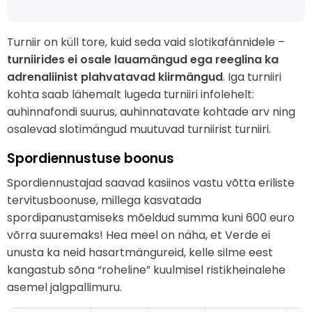
Turniir on küll tore, kuid seda vaid slotikafännidele –
turniirides ei osale lauamängud ega reeglina ka
adrenaliinist plahvatavad kiirmängud
. Iga turniiri
kohta saab lähemalt lugeda turniiri infolehelt:
auhinnafondi suurus, auhinnatavate kohtade arv ning
osalevad slotimängud muutuvad turniirist turniiri.
Spordiennustuse boonus
Spordiennustajad saavad kasiinos vastu võtta eriliste
tervitusboonuse, millega kasvatada
spordipanustamiseks mõeldud summa kuni 600 euro
võrra suuremaks! Hea meel on näha, et Verde ei
unusta ka neid hasartmängureid, kelle silme eest
kangastub sõna “roheline” kuulmisel ristikheinalehe
asemel jalgpallimuru.