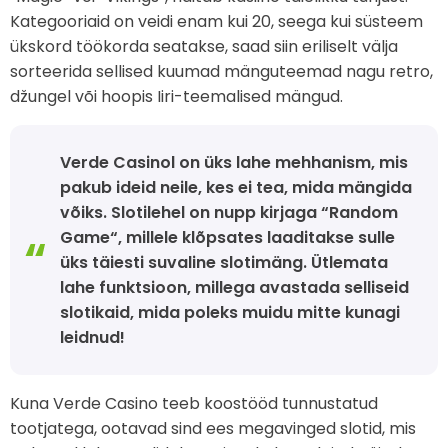
Kategooriaid on veidi enam kui 20, seega kui süsteem
ükskord töökorda seatakse, saad siin eriliselt välja
sorteerida sellised kuumad mänguteemad nagu retro,
džungel või hoopis Iiri-teemalised mängud.
Verde Casinol on üks lahe mehhanism, mis
pakub ideid neile, kes ei tea, mida mängida
võiks. Slotilehel on nupp kirjaga “
Random
Game
“, millele klõpsates laaditakse sulle
üks täiesti suvaline slotimäng. Ütlemata
lahe funktsioon, millega avastada selliseid
slotikaid, mida poleks muidu mitte kunagi
leidnud!
Kuna Verde Casino teeb koostööd tunnustatud
tootjatega, ootavad sind ees megavinged slotid, mis