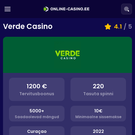
Verde Casino
4.1
/ 5
1200 €
220
Tervitusboonus
Tasuta spinni
5000+
10€
Saadaolevad mängud
Minimaalne sissemakse
Curaçao
2022