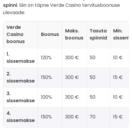
spinni
. Siin on täpne Verde Casino tervitusboonuse
ülevaade:
Verde
Maks.
Tasuta
Min.
Casino
Boonus
boonus
spinnid
sissem
boonus
1.
120%
300 €
50
10 €
sissemakse
2.
150%
300 €
50
15 €
sissemakse
3.
100%
300 €
50
10 €
sissemakse
4.
150%
300 €
70
15 €
sissemakse