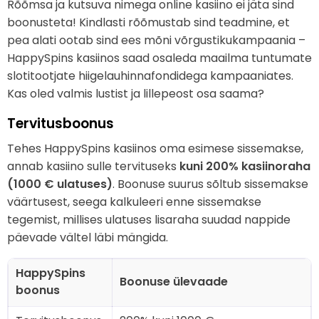
Rõõmsa ja kutsuva nimega online kasiino ei jäta sind
boonusteta! Kindlasti rõõmustab sind teadmine, et
pea alati ootab sind ees mõni võrgustikukampaania –
HappySpins kasiinos saad osaleda maailma tuntumate
slotitootjate hiigelauhinnafondidega kampaaniates.
Kas oled valmis lustist ja lillepeost osa saama?
Tervitusboonus
Tehes HappySpins kasiinos oma esimese sissemakse,
annab kasiino sulle tervituseks
kuni 200% kasiinoraha
(1000 € ulatuses)
. Boonuse suurus sõltub sissemakse
väärtusest, seega kalkuleeri enne sissemakse
tegemist, millises ulatuses lisaraha suudad nappide
päevade vältel läbi mängida.
HappySpins
Boonuse ülevaade
boonus