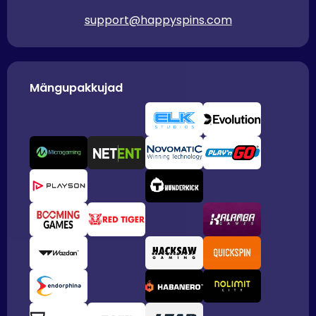
support@happyspins.com
Mängupakkujad