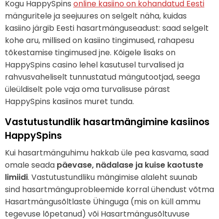
Kogu HappySpins
online kasiino on kohandatud Eesti
mänguritele ja seejuures on selgelt näha, kuidas
kasiino järgib Eesti hasartmänguseadust: saad selgelt
kohe aru, millised on kasiino tingimused, rahapesu
tõkestamise tingimused jne. Kõigele lisaks on
HappySpins casino lehel kasutusel turvalised ja
rahvusvaheliselt tunnustatud mängutootjad, seega
üleüldiselt pole vaja oma turvalisuse pärast
HappySpins kasiinos muret tunda.
Vastutustundlik hasartmängimine kasiinos
HappySpins
Kui hasartmänguhimu hakkab üle pea kasvama, saad
omale seada
päevase, nädalase ja kuise kaotuste
limiidi
. Vastutustundliku mängimise alaleht suunab
sind hasartmänguprobleemide korral ühendust võtma
Hasartmängusõltlaste Ühinguga (mis on küll ammu
tegevuse lõpetanud) või Hasartmängusõltuvuse