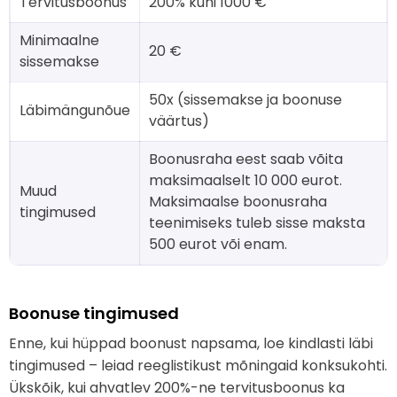
Tervitusboonus
200% kuni 1000 €
Minimaalne
20 €
sissemakse
50x (sissemakse ja boonuse
Läbimängunõue
väärtus)
Boonusraha eest saab võita
maksimaalselt 10 000 eurot.
Muud
Maksimaalse boonusraha
tingimused
teenimiseks tuleb sisse maksta
500 eurot või enam.
Boonuse tingimused
Enne, kui hüppad boonust napsama, loe kindlasti läbi
tingimused – leiad reeglistikust mõningaid konksukohti.
Ükskõik, kui ahvatlev 200%-ne tervitusboonus ka