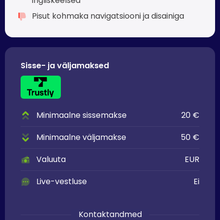
ingliskeelsed
Pisut kohmaka navigatsiooni ja disainiga
Sisse- ja väljamaksed
Minimaalne sissemakse
20 €
Minimaalne väljamakse
50 €
Valuuta
EUR
Live-vestluse
Ei
Kontaktandmed