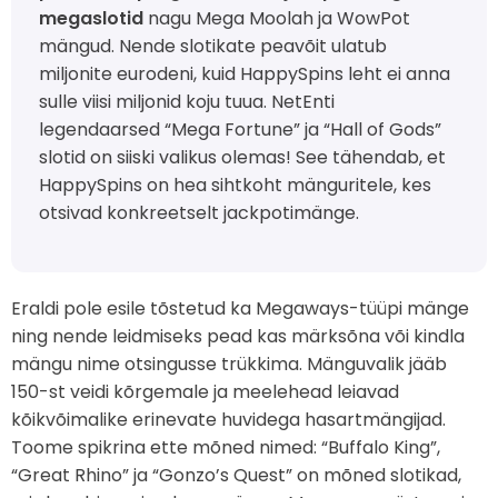
megaslotid
nagu Mega Moolah ja WowPot
mängud. Nende slotikate peavõit ulatub
miljonite eurodeni, kuid HappySpins leht ei anna
sulle viisi miljonid koju tuua. NetEnti
legendaarsed “Mega Fortune” ja “Hall of Gods”
slotid on siiski valikus olemas! See tähendab, et
HappySpins on hea sihtkoht mänguritele, kes
otsivad konkreetselt jackpotimänge.
Eraldi pole esile tõstetud ka Megaways-tüüpi mänge
ning nende leidmiseks pead kas märksõna või kindla
mängu nime otsingusse trükkima. Mänguvalik jääb
150-st veidi kõrgemale ja meelehead leiavad
kõikvõimalike erinevate huvidega hasartmängijad.
Toome spikrina ette mõned nimed: “Buffalo King”,
“Great Rhino” ja “Gonzo’s Quest” on mõned slotikad,